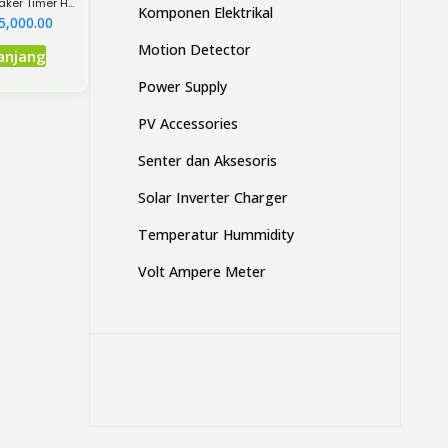
aker Timer Hz
Komponen Elektrikal
produk
eter Din Rail
5,000.00
Motion Detector
anjang
Power Supply
PV Accessories
Senter dan Aksesoris
Solar Inverter Charger
Temperatur Hummidity
Volt Ampere Meter