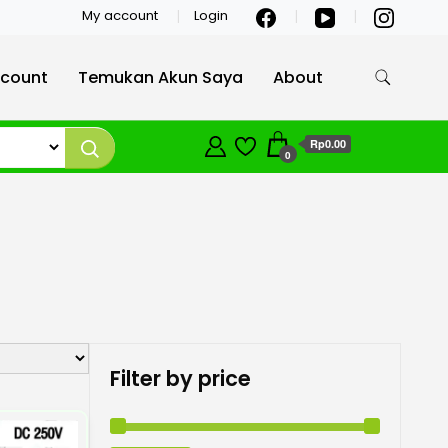
My account
Login
count
Temukan Akun Saya
About
Rp0.00
0
Filter by price