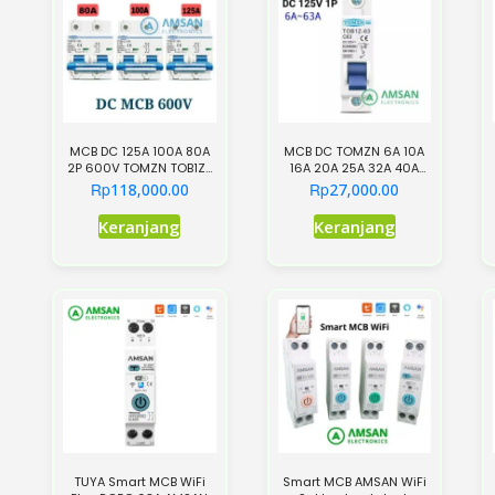
MCB DC 125A 100A 80A
MCB DC TOMZN 6A 10A
2P 600V TOMZN TOB1Z-
16A 20A 25A 32A 40A
125 2 Pole Circuit
50A 63A 125V 1P 1 Pole
Rp
Rp
118,000.00
27,000.00
Breaker
Produk
Produk
Keranjang
Keranjang
ini
ini
memiliki
memiliki
beberapa
beberapa
varian.
varian.
Pilihan
Pilihan
ini
ini
dapat
dapat
diambil
diambil
di
di
TUYA Smart MCB WiFi
Smart MCB AMSAN WiFi
halaman
halaman