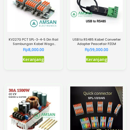
diambil
diambil
di
di
halaman
halaman
produk
produk
KV227G PCT SPL-3-4-5 Din Rail
USB to RS485 Kabel Converter
Sambungan Kabel Wago
Adapter Peacefair PZEM
Terminal Block 3P 4P 5P
Rp
Rp
8,000.00
59,000.00
Produk
Keranjang
Keranjang
ini
memiliki
beberapa
varian.
Pilihan
ini
dapat
diambil
di
halaman