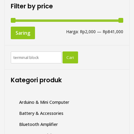
Pilihan
Filter by price
ini
dapat
diambil
di
Harg
Harg
Harga:
Rp2,000
—
Rp841,000
Saring
halaman
teren
tertin
produk
Pencarian
Cari
untuk:
Kategori produk
Arduino & Mini Computer
Battery & Accessories
Bluetooth Amplifier