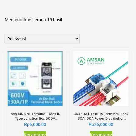
Menampilkan semua 15 hasil
1pcs DIN Rail Terminal Block IN
UKK80A UKK160A Terminal Block
Type Junction Box 600V
80A 160A Power Distribution
20/30/50/60/90/130/240A
Junction Box
Rp
Rp
6,000.00
26,000.00
Split High Current Brass Wire
Produk
Produk
Connector – IN100BK
Keranjang
Keranjang