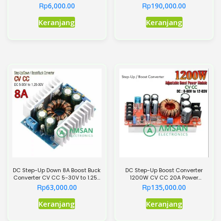
623-923
DC Wattmeter
Rp
Rp
6,000.00
190,000.00
Produk
Keranjang
Keranjang
ini
memiliki
beberapa
varian.
Pilihan
ini
dapat
diambil
di
halaman
produk
DC Step-Up Down 8A Boost Buck
DC Step-Up Boost Converter
Converter CV CC 5-30V to 1.25-
1200W CV CC 20A Power
30V
Supplay 6-80V
Rp
Rp
63,000.00
135,000.00
Keranjang
Keranjang