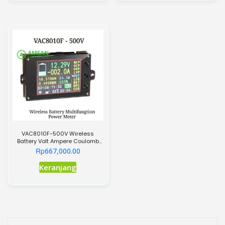
VAC8010F-500V Wireless
Battery Volt Ampere Coulomb
DC Watt Meter 500A
Rp
667,000.00
Produk
Keranjang
ini
memiliki
beberapa
varian.