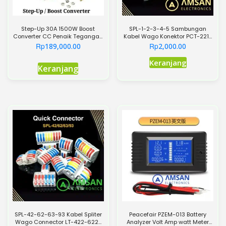
produk
Step-Up 30A 1500W Boost
SPL-1-2-3-4-5 Sambungan
Converter CC Penaik Tegangan
Kabel Wago Konektor PCT-221-
DC Power Supply
222-223-224-225
Rp
Rp
189,000.00
2,000.00
Produk
Keranjang
Keranjang
ini
memiliki
beberapa
varian.
Pilihan
ini
dapat
diambil
di
halaman
produk
SPL-42-62-63-93 Kabel Spliter
Peacefair PZEM-013 Battery
Wago Connector LT-422-622-
Analyzer Volt Amp watt Meter