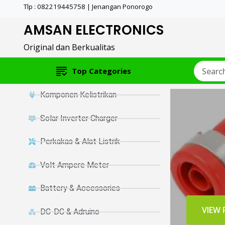
Tlp : 082219445758 | Jenangan Ponorogo
AMSAN ELECTRONICS
Original dan Berkualitas
Top Categories
Komponen Kelistrikan
Solar Inverter Charger
Perkakas & Alat Listrik
Volt Ampere Meter
Battery & Accessories
VIEW
DC-DC & Adruino