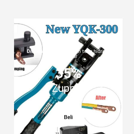
Diskon
untuk pembelian tang hidrolik
sebesar
35%
Zupper
Beli