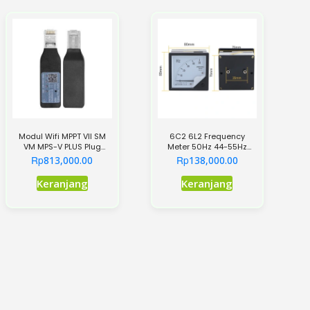
Modul Wifi MPPT VII SM
6C2 6L2 Frequency
VM MPS-V PLUS Plug
Meter 50Hz 44-55Hz
Kabel Dongle Wifi Inverter
Hertz Meter AC 380V
Rp
Rp
813,000.00
138,000.00
Keranjang
Keranjang