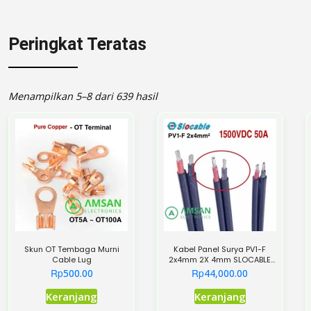
Peringkat Teratas
Menampilkan 5–8 dari 639 hasil
Skun OT Tembaga Murni
Kabel Panel Surya PV1-F
Cable Lug
2x4mm 2X 4mm SLOCABLE
Twin Core PLTS PV Cable PV1F
Rp
Rp
500.00
44,000.00
1 Meter
Keranjang
Keranjang