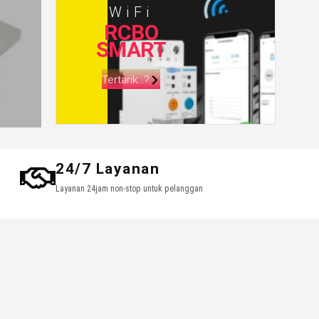
WiFi
RCBO
SMART
Tertarik...?
24/7 Layanan
Layanan 24jam non-stop untuk pelanggan