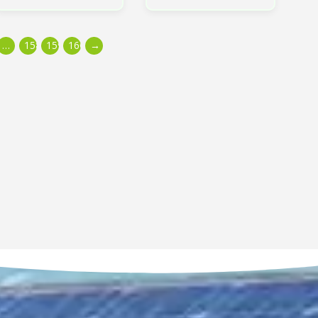
…
158
159
160
→