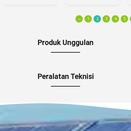
←
1
2
3
4
5
Produk Unggulan
Peralatan Teknisi