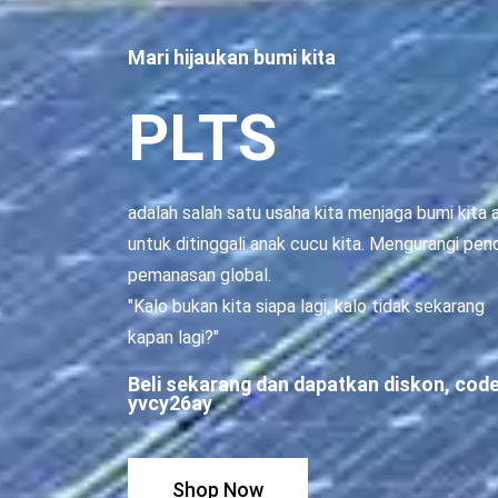
Mari hijaukan bumi kita
PLTS
adalah salah satu usaha kita menjaga bumi kita
untuk ditinggali anak cucu kita. Mengurangi p
pemanasan global.
"Kalo bukan kita siapa lagi, kalo tidak sekarang
kapan lagi?"
Beli sekarang dan dapatkan diskon, code
yvcy26ay
Shop Now