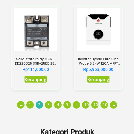
Solid state relay MGR-1
Inverter Hybrid Pure Sine
DD220D25 SSR-25DD 25A
Wave 6.2KW 120A MPPT
3~32VDC 5~220VDC DC-
Solar Home System Off-
Rp
Rp
111,000.00
5,963,000.00
DC Single phase solid
Grid Inverter with LCD
state relay
Display Single Phase
Keranjang
Keranjang
Output
←
1
2
3
4
5
…
105
106
107
→
Kategori Produk