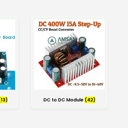
(13)
DC to DC Module
(42)