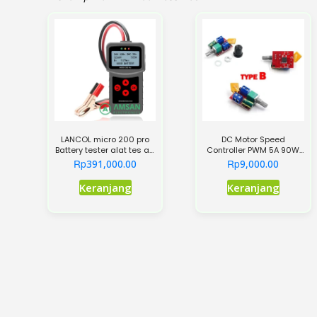
LANCOL micro 200 pro
DC Motor Speed
Battery tester alat tes aki
Controller PWM 5A 90W
mobil dan motor
4.5-35V Dimmer Lampu
Rp
Rp
391,000.00
9,000.00
LED
Keranjang
Keranjang