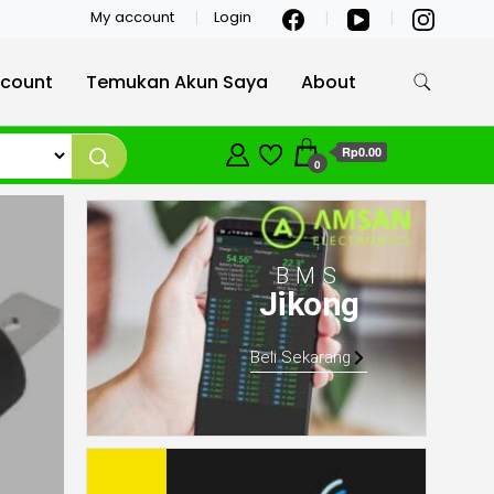
My account
Login
count
Temukan Akun Saya
About
Rp0.00
0
BMS
Jikong
Beli Sekarang