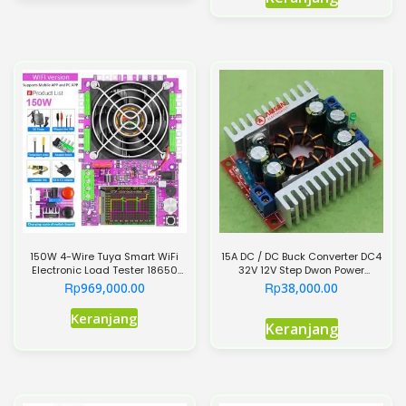
150W 4-Wire Tuya Smart WiFi
15A DC / DC Buck Converter DC4
Electronic Load Tester 18650
32V 12V Step Dwon Power
Battery Voltage Current
Regulator
Rp
Rp
969,000.00
38,000.00
Capacity Charging
Produk
discharging Monitor Tools
Keranjang
Keranjang
ini
memiliki
beberapa
varian.