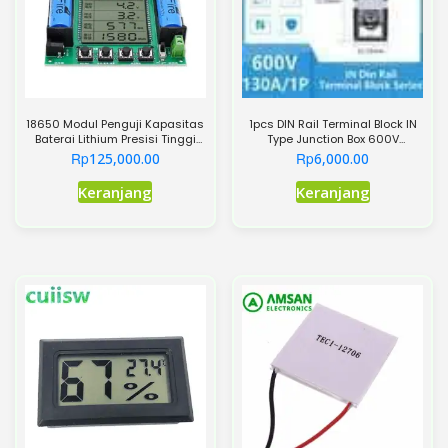
18650 Modul Penguji Kapasitas
1pcs DIN Rail Terminal Block IN
Baterai Lithium Presisi Tinggi
Type Junction Box 600V
XH-M239 LCD Tampilan Digital
20/30/50/60/90/130/240A
Rp
Rp
125,000.00
6,000.00
Modul Kapasitas
Split High Current Brass Wire
Produk
Sesungguhnya Pengukuran
Connector – IN100BK
Keranjang
Keranjang
MaH/MwH
ini
memiliki
beberapa
varian.
Pilihan
ini
dapat
diambil
di
halaman