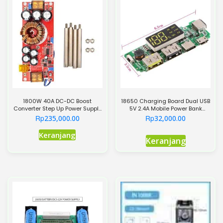
Pilihan
ini
dapat
diambil
di
halaman
produk
1800W 40A DC-DC Boost
18650 Charging Board Dual USB
Converter Step Up Power Supply
5V 2.4A Mobile Power Bank
Module 10-60V to 12-90V
Module 186 50 Lithium Battery
Rp
Rp
235,000.00
32,000.00
Adjustable Voltage Charger
Charger Board Circuit
Protection
Keranjang
Keranjang