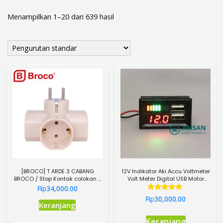
Menampilkan 1–20 dari 639 hasil
[BROCO] T ARDE 3 CABANG
12V Indikator Aki Accu Voltmeter
BROCO / Stop Kontak colokan T
Volt Meter Digital USB Motor
BROCO cabang 3
Mobil
Rp
34,000.00
Dinilai
Rp
30,000.00
5.00
Keranjang
dari 5
Keranjang