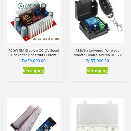
400W 15A Step Up CC CV Boost
433Mhz Universal Wireless
Converter Constant Current
Remote Control Switch DC 12V
Relay Receiver Module RF
Rp
Rp
39,000.00
57,000.00
Transmitter 433 Mhz Remote
Produk
Controls
Keranjang
Keranjang
ini
memiliki
beberapa
varian.
Pilihan
ini
dapat
diambil