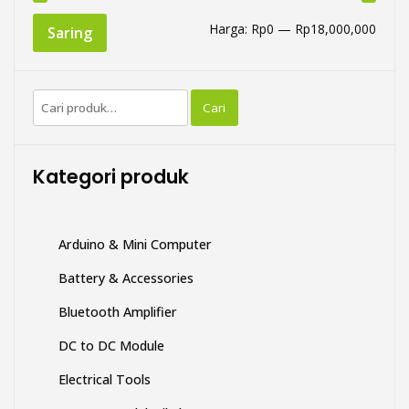
Harg
Harg
Harga:
Rp0
—
Rp18,000,000
Saring
teren
tertin
Pencarian
Cari
untuk:
Kategori produk
Arduino & Mini Computer
Battery & Accessories
Bluetooth Amplifier
DC to DC Module
Electrical Tools