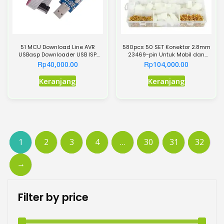
di
halaman
produk
51 MCU Download Line AVR
580pcs 50 SET Konektor 2.8mm
USBasp Downloader USB ISP
23469-pin Untuk Mobil dan
Programming Burner With Line
Sepada Motpr
Rp
Rp
40,000.00
104,000.00
Keranjang
Keranjang
1
2
3
4
…
30
31
32
→
Filter by price