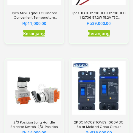
produk
1pcs Mini Digital LCD Indoor
1pcs TEC1-12706 TEC1 12706 TEC
Convenient Temperature
1 12706 57.2W 15.2V TEC
Sensor Humidity Meter
Thermoelectric Cooler Peltier
Rp
Rp
11,000.00
39,000.00
Thermometer Hygrometer
Produk
Gauge
Keranjang
Keranjang
ini
memiliki
beberapa
varian.
Pilihan
ini
dapat
diambil
di
halaman
produk
2/3 Position Long Handle
2P DC MCCB TOM7Z 1000V DC
Selector Switch, 2/3-Position
Solar Molded Case Circuit
Rotary Switch, LAY37-11XB/2 LAY7
Breaker MCCB Overload
Rp
Rp
14,000.00
336,000.00