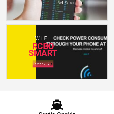
Beli Sekarang
WiFi
RCBO
SMART
Tertarik...?