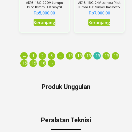
AD16-16C 220V Lampu
AD16-16C 24V Lampu Pilot
Pilot 16mm LED Sinyal
16mm LED Sinyal Indikator
Indikator Panel signal
Panel signal Indicator
Rp
Rp
5,000.00
7,000.00
Indicator
Keranjang
Keranjang
←
1
2
3
…
152
153
154
155
156
157
158
159
160
→
Produk Unggulan
Peralatan Teknisi