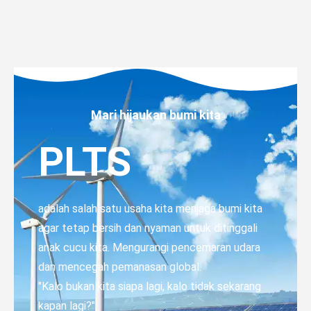
Mari hijaukan bumi kita
PLTS
adalah salah satu usaha kita menjaga bumi kita
agar tetap bersih dan nyaman untuk ditinggali
anak cucu kita. Mengurangi pencemaran udara
dan mencegah pemanasan global.
"Kalo bukan kita siapa lagi, kalo tidak sekarang
kapan lagi?"