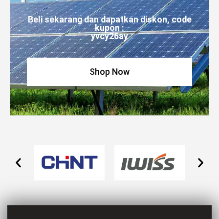
Beli sekarang dan dapatkan diskon, code
kupon :
yvcy26ay
Shop Now