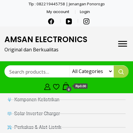
Tlp : 082219445758 | Jenangan Ponorogo
My account
Login
AMSAN ELECTRONICS
Original dan Berkualitas
Rp0.00
0
Komponen Kelistrikan
Solar Inverter Charger
Perkakas & Alat Listrik