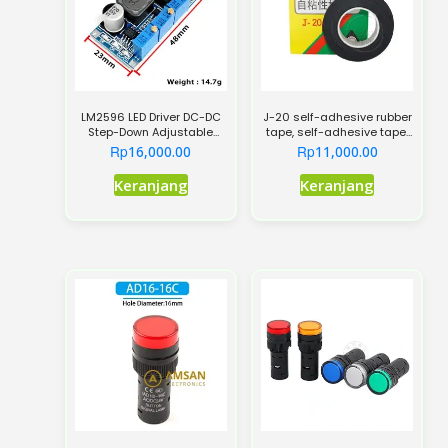
LM2596 LED Driver DC-DC
J-20 self-adhesive rubber
Step-Down Adjustable
tape, self-adhesive tape,
CC/CV Power Supply
insulating tape,
Rp
Rp
16,000.00
11,000.00
Module Battery Charger
Adjustable Constant
Keranjang
Keranjang
Current