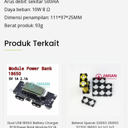
Arus debit: sekitar 500mA
Daya beban: 10W 8 Ω
Dimensi penampilan: 111*97*25MM
Berat produk: 93g
Produk Terkait
Dual USB 18650 Battery Charger
Baterai Spacer 32650 26650
PCB Power Bank Module 5V 1A
32700 18650 1×1 1×2 1×3