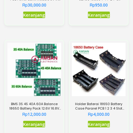
2.1A
Powerwall DIY holder battery
Rp
Rp
30,000.00
950.00
Produk
Keranjang
Keranjang
ini
memiliki
beberapa
varian.
Pilihan
ini
dapat
diambil
di
halaman
produk
BMS 3S 4S 40A 60A Balance
Holder Baterai 18650 Battery
18650 Battery Pack 12.6V 16.8V
Case Pararel PCB 1 2 3 4 Slot
Li-Ion
Power Bank
Rp
Rp
12,000.00
4,000.00
Produk
Produk
Keranjang
Keranjang
ini
ini