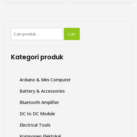
memiliki
memiliki
beberapa
beberapa
varian.
varian.
Pilihan
Pilihan
Pencarian
ini
ini
Cari
untuk:
dapat
dapat
diambil
diambil
di
di
Kategori produk
halaman
halaman
produk
produk
Arduino & Mini Computer
Battery & Accessories
Bluetooth Amplifier
DC to DC Module
Electrical Tools
Komponen Elektrikal