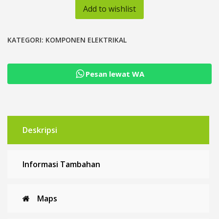
Jeda
Add to wishlist
TOMZN
Uninterrupted
2P
KATEGORI:
KOMPONEN ELEKTRIKAL
63A
100A
Pesan lewat WA
125A
Automatic
Transfer
Switch
COS
Deskripsi
Informasi Tambahan
Maps