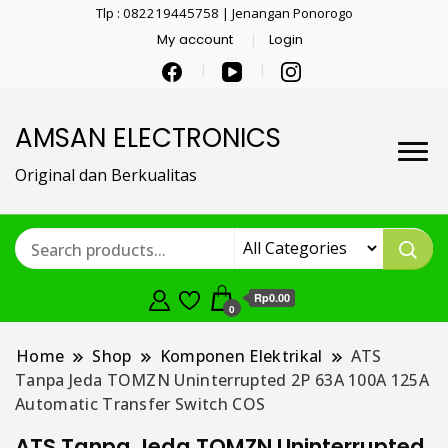
Tlp : 082219445758 | Jenangan Ponorogo
My account
Login
AMSAN ELECTRONICS
Original dan Berkualitas
Rp0.00
0
Home
Shop
Komponen Elektrikal
ATS
Tanpa Jeda TOMZN Uninterrupted 2P 63A 100A 125A
Automatic Transfer Switch COS
ATS Tanpa Jeda TOMZN Uninterrupted