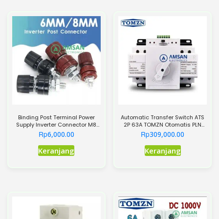
Binding Post Terminal Power
Automatic Transfer Switch ATS
Supply Inverter Connector M8
2P 63A TOMZN Otomatis PLN
M6 JS-555 333
Genset Inverte
Rp
Rp
6,000.00
309,000.00
Produk
Keranjang
Keranjang
ini
memiliki
beberapa
varian.
Pilihan
ini