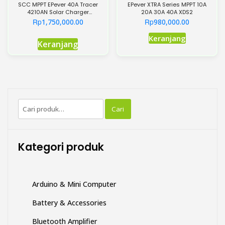
SCC MPPT EPever 40A Tracer
EPever XTRA Series MPPT 10A
4210AN Solar Charger
20A 30A 40A XDS2
Controller
Rp
Rp
1,750,000.00
980,000.00
Produk
Keranjang
Keranjang
ini
memiliki
beberapa
varian.
Pilihan
Pencarian
ini
Cari
untuk:
dapat
diambil
di
Kategori produk
halaman
produk
Arduino & Mini Computer
Battery & Accessories
Bluetooth Amplifier