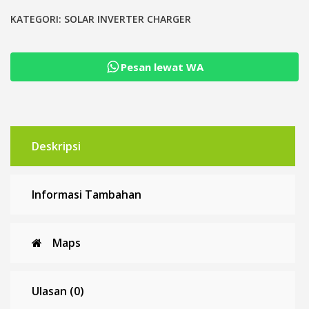
12V
24V
KATEGORI:
SOLAR INVERTER CHARGER
48V
Solar
Pesan lewat WA
Charge
Controller
30A
40A
60A
Deskripsi
Informasi Tambahan
Maps
Ulasan (0)