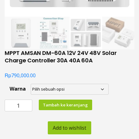
MPPT AMSAN DM-60A 12V 24V 48V Solar
Charge Controller 30A 40A 60A
Rp
790,000.00
Warna
Kuantitas
Tambah ke keranjang
MPPT
AMSAN
DM-
Add to wishlist
60A