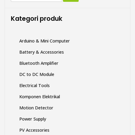
untuk:
dapat
diambil
di
Kategori produk
halaman
produk
Arduino & Mini Computer
Battery & Accessories
Bluetooth Amplifier
DC to DC Module
Electrical Tools
Komponen Elektrikal
Motion Detector
Power Supply
PV Accessories