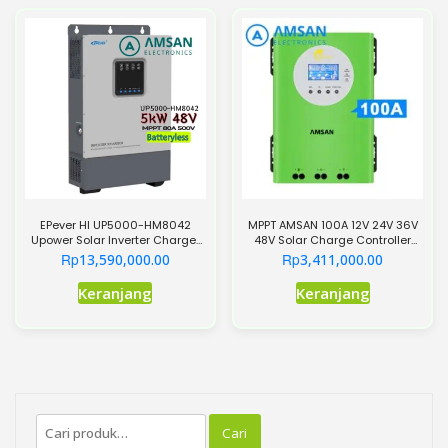
varian.
Pilihan
ini
dapat
diambil
di
halaman
produk
EPever HI UP5000-HM8042
MPPT AMSAN 100A 12V 24V 36V
Upower Solar Inverter Charger
48V Solar Charge Controller
Batteryless
SCC Hijau
Rp
Rp
13,590,000.00
3,411,000.00
Produk
Keranjang
Keranjang
ini
memiliki
beberapa
varian.
Pilihan
Pencarian
ini
Cari