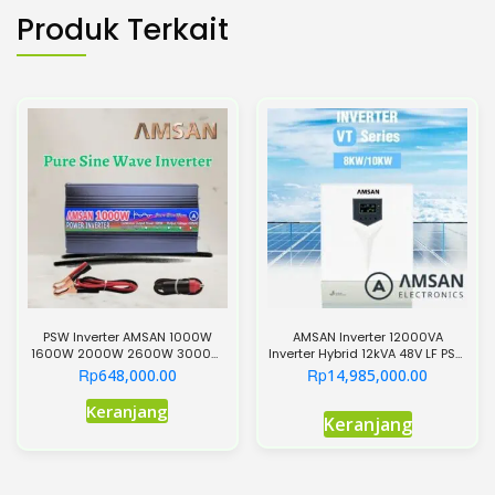
Produk Terkait
PSW Inverter AMSAN 1000W
AMSAN Inverter 12000VA
1600W 2000W 2600W 3000W
Inverter Hybrid 12kVA 48V LF PSW
12V 24V 48V Pure Sine Wave
MPPT 120A VT Series
Rp
Rp
648,000.00
14,985,000.00
untuk mobil PLTS
Produk
Keranjang
Keranjang
ini
memiliki
beberapa