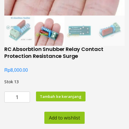
RC Absorbtion Snubber Relay Contact
Protection Resistance Surge
Rp
8,000.00
Stok 13
Kuantitas
Tambah ke keranjang
RC
Absorbtion
Snubber
Add to wishlist
Relay