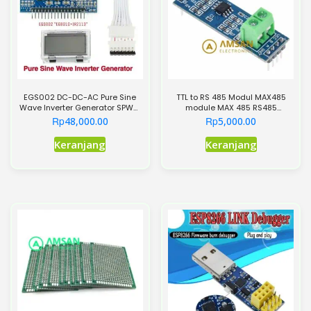
EGS002 DC-DC-AC Pure Sine
TTL to RS 485 Modul MAX485
Wave Inverter Generator SPWM
module MAX 485 RS485
Module Driver
NodeMCU aksesoris
Rp
Rp
48,000.00
5,000.00
Produk
Keranjang
Keranjang
ini
memiliki
beberapa
varian.
Pilihan
ini
dapat
diambil
di
halaman