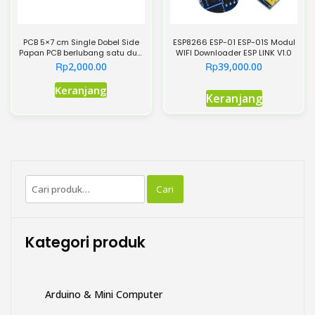
produk
PCB 5×7 cm Single Dobel Side
ESP8266 ESP-01 ESP-01S Modul
Papan PCB berlubang satu dua
WIFI Downloader ESP LINK V1.0
sisi
Rp
Rp
2,000.00
39,000.00
Produk
Keranjang
Keranjang
ini
memiliki
beberapa
varian.
Pilihan
Pencarian
ini
Cari
untuk:
dapat
diambil
di
Kategori produk
halaman
produk
Arduino & Mini Computer