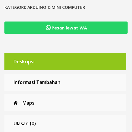
Contact
Protection
KATEGORI:
ARDUINO & MINI COMPUTER
Resistance
Surge
Pesan lewat WA
Deskripsi
Informasi Tambahan
Maps
Ulasan (0)