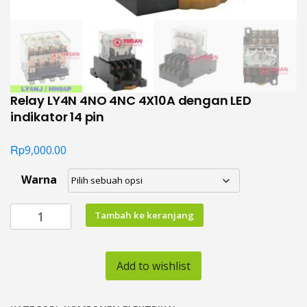
Relay LY4N 4NO 4NC 4X10A dengan LED
indikator 14 pin
Rp
9,000.00
Warna
Kuantitas
Tambah ke keranjang
Relay
LY4N
4NO
Add to wishlist
4NC
4X10A