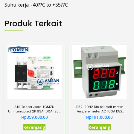
Suhu kerja: -40??C to +55??C
Produk Terkait
ATS Tanpa Jeda TOMZN
D52-2042 Din rail volt meter
Uninterrupted 2P 63A 100A 125A
Ampere meter AC 100A D52
Automatic Transfer Switch COS
2042
Rp
Rp
359,000.00
191,000.00
Produk
Keranjang
Keranjang
ini