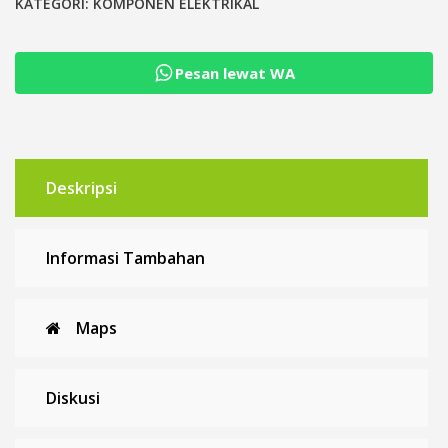
dengan
KATEGORI:
KOMPONEN ELEKTRIKAL
LED
indikator
Pesan lewat WA
14
pin
Deskripsi
Informasi Tambahan
Maps
Diskusi