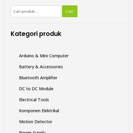
Pilihan
Pencarian
ini
Cari
untuk:
dapat
diambil
di
Kategori produk
halaman
produk
Arduino & Mini Computer
Battery & Accessories
Bluetooth Amplifier
DC to DC Module
Electrical Tools
Komponen Elektrikal
Motion Detector
Power Supply