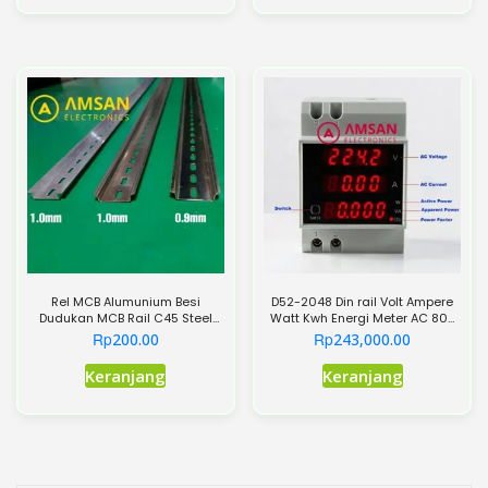
memiliki
beberapa
varian.
Pilihan
ini
dapat
diambil
di
halaman
produk
Rel MCB Alumunium Besi
D52-2048 Din rail Volt Ampere
Dudukan MCB Rail C45 Steel
Watt Kwh Energi Meter AC 80-
1.0mm
300V 0-100A
Rp
Rp
200.00
243,000.00
Produk
Keranjang
Keranjang
ini
memiliki
beberapa
varian.