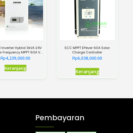
Inverter Hybrid 3kVA 24V
SCC MPPT EPever 60A Solar
w Frequency MPPT 60A VS
Charge Controller
Series
Rp
Rp
4,239,000.00
6,038,000.00
Produk
Keranjang
Keranjang
ini
memiliki
beberapa
varian.
Pilihan
ini
Pembayaran
dapat
diambil
di