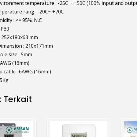
ironment temperature : -25C ~ +50C (100% input and outp
perature rang : -20C~ +70C
idity : <= 95%. N.C
IP30
: 252x180x63 mm
imension : 210x171mm
le size : 5mm
 6AWG (16mm)
 cable : 6AWG (16mm)
65Kg
 Terkait