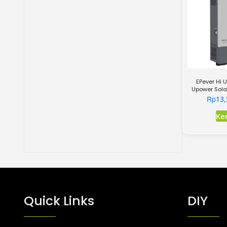
EPever HI
Upower Sola
Ba
Rp
13,
Ke
Quick Links
DIY