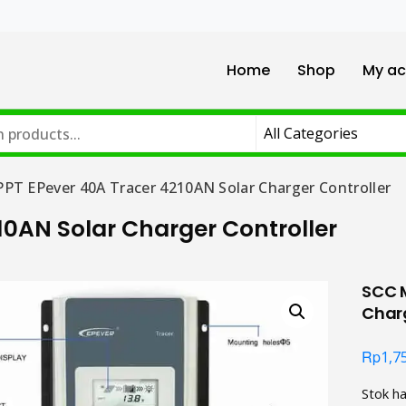
Home
Shop
My ac
PT EPever 40A Tracer 4210AN Solar Charger Controller
0AN Solar Charger Controller
SCC M
Charg
Rp
1,7
Stok ha