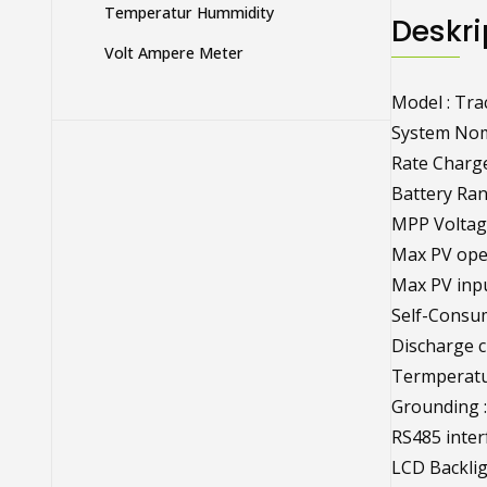
Temperatur Hummidity
Deskri
Volt Ampere Meter
Model : Tr
System Nomi
Rate Charge
Battery Ran
MPP Voltage
Max PV open
Max PV inp
Self-Consum
Discharge ci
Termperatur
Grounding 
RS485 inte
LCD Backlig