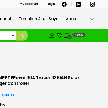
My account
Login
count
Temukan Akun Saya
About
Rp0.00
0
PPT EPever 40A Tracer 4210AN Solar
er Controller
50,000.00
bis