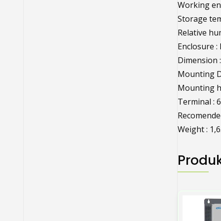
Working env
Storage tem
Relative hum
Enclosure : 
Dimension 
Mounting D
Mounting ho
Terminal :
Recomended
Weight : 1,
Produk