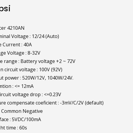
psi
acer 4210AN
nal Voltage : 12/24 (Auto)
 Current : 40A
ge Voltage : 8-32V
 range : Battery voltage +2 ~ 72V
 circuit voltage : 100V (92V)
ut power : 520W/12V, 1040W/24V.
tion : <= 12mA
rcuit voltage drop : <=0.23V
e compensate coeficient : -3mV/C/2V (default)
: Common Negative
rface : 5VDC/100mA
ht time : 60s