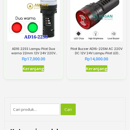
ini
dapat
diambil
di
halaman
produk
AD16 22SS Lampu Pilot Dua
Pilot Buzzer AD16-22SM AC 220V
warna 22mm 12V 24V 220V
DC 12V 24V Lampu Pilot LED
sinyal Indikator LED – AC 220V
22mm
Rp
Rp
17,000.00
14,000.00
Produk
Keranjang
Keranjang
ini
memiliki
beberapa
varian.
Pilihan
Pencarian
ini
Cari
untuk:
dapat
diambil
di