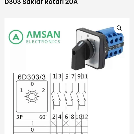
D303 Saklar Rotari 20A