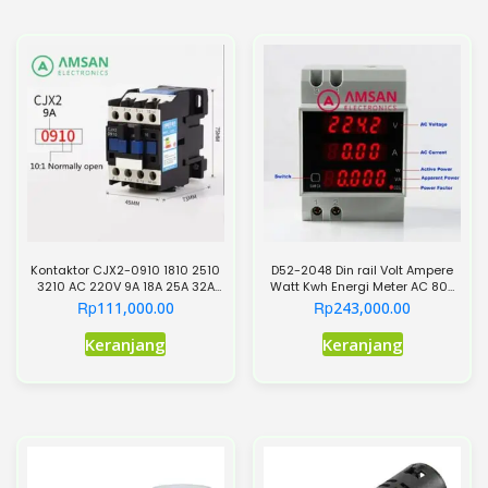
Kontaktor CJX2-0910 1810 2510
D52-2048 Din rail Volt Ampere
3210 AC 220V 9A 18A 25A 32A
Watt Kwh Energi Meter AC 80-
3P+NO 220VAC 3Phase 3P 3
300V 0-100A
Rp
Rp
111,000.00
243,000.00
Pole
Produk
Keranjang
Keranjang
ini
memiliki
beberapa
varian.
Pilihan