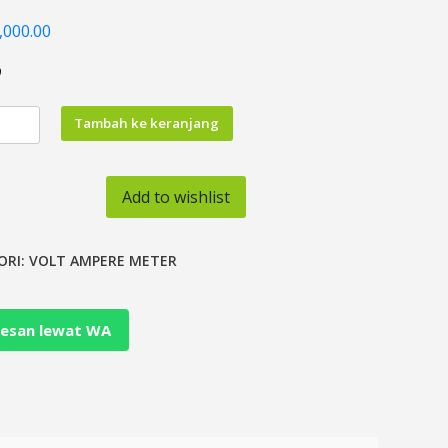
,000.00
9
tas
Tambah ke keranjang
N
Add to wishlist
ORI:
VOLT AMPERE METER
e
esan lewat WA
nt
c
y
or