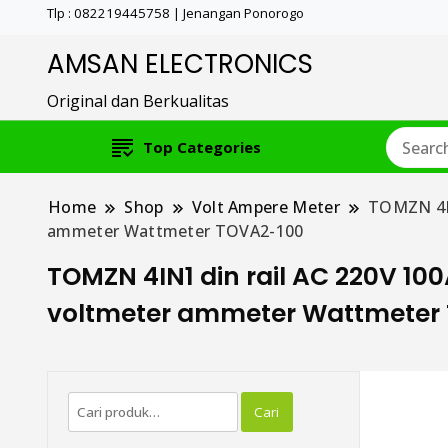
Tlp : 082219445758 | Jenangan Ponorogo
AMSAN ELECTRONICS
Original dan Berkualitas
Top Categories
Home
Shop
Volt Ampere Meter
TOMZN 4IN
ammeter Wattmeter TOVA2-100
TOMZN 4IN1 din rail AC 220V 10
voltmeter ammeter Wattmeter
Pencarian
Cari
untuk: