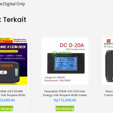
e:Digital Only
 Terkait
 PZEM-003 RS485
Peacefair PZEM-031 20A Kwh
Peac
Volt Ampere Watt
Energy Volt Ampere Watt meter
Commu
DC 300V 10A
DC 6.5-100V
Rp
23,000.00
172,000.00
Produk
ranjang
Keranjang