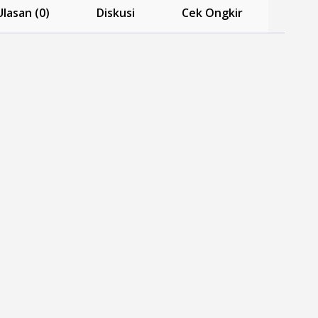
Ulasan (0)
Diskusi
Cek Ongkir
ter
er
eter
-