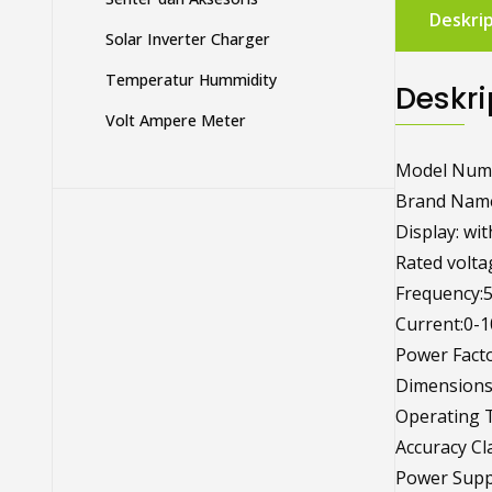
Deskrip
Solar Inverter Charger
Temperatur Hummidity
Deskri
Volt Ampere Meter
Model Num
Brand Na
Display: wit
Rated volta
Frequency:
Current:0-
Power Facto
Dimension
Operating 
Accuracy Cl
Power Supp