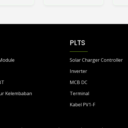
ini
memiliki
beberapa
varian.
Pilihan
ini
PLTS
dapat
diambil
di
Module
Solar Charger Controller
halaman
produk
Inverter
BT
MCB DC
ur Kelembaban
Terminal
Kabel PV1-F