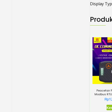
Display Typ
Produk
Peacefair
Modbus RTU 
Meter 
Rp
1
Ke