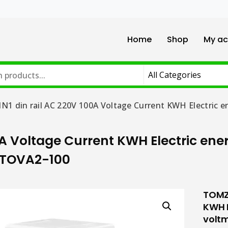
Home
Shop
My ac
1 din rail AC 220V 100A Voltage Current KWH Electric 
0A Voltage Current KWH Electric en
 TOVA2-100
TOMZN
KWH E
volt