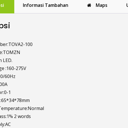
meter
si
Informasi Tambahan
Maps
VOLT
AMP
voltme
psi
ammet
Wattm
TOVA2
ber:TOVA2-100
100
me:TOMZN
h LED.
ge :160-275V
50/60Hz
100A
r:0-1
s:65*34*78mm
Temperature:Normal
ass:1% 2 words
ly:AC