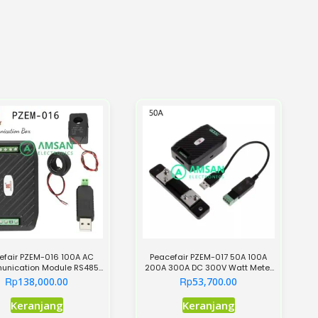
efair PZEM-016 100A AC
Peacefair PZEM-017 50A 100A
nication Module RS485
200A 300A DC 300V Watt Meter
Multi Meter 6in1
Modbus Kabel USB RS485
Rp
Rp
138,000.00
53,700.00
Interface
Produk
Produk
Keranjang
Keranjang