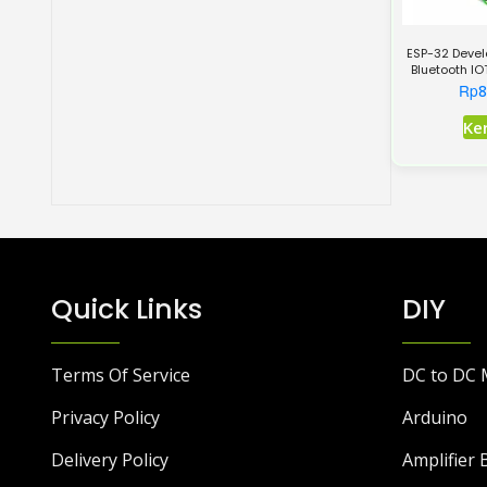
ESP-32 Devel
Bluetooth I
WR
Rp
8
Ke
Quick Links
DIY
Terms Of Service
DC to DC 
Privacy Policy
Arduino
Delivery Policy
Amplifier 