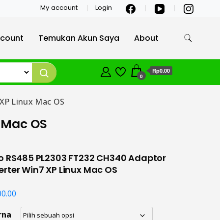
My account
Login
count
Temukan Akun Saya
About
Rp0.00
0
 XP Linux Mac OS
x Mac OS
to RS485 PL2303 FT232 CH340 Adaptor
rter Win7 XP Linux Mac OS
00.00
rna