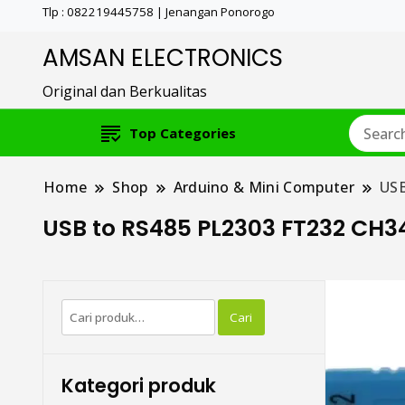
Tlp : 082219445758 | Jenangan Ponorogo
AMSAN ELECTRONICS
Original dan Berkualitas
Top Categories
Home
Shop
Arduino & Mini Computer
USB
USB to RS485 PL2303 FT232 CH3
Pencarian
Cari
untuk:
Kategori produk