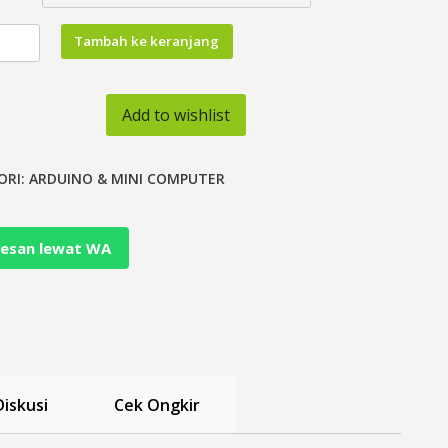
tas
Tambah ke keranjang
Add to wishlist
3
ORI:
ARDUINO & MINI COMPUTER
or
rter
esan lewat WA
Diskusi
Cek Ongkir