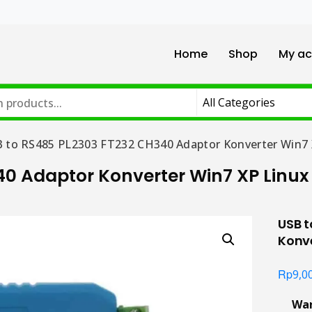
Home
Shop
My ac
 to RS485 PL2303 FT232 CH340 Adaptor Konverter Win7
40 Adaptor Konverter Win7 XP Linu
USB 
Konve
Rp
9,0
Wa