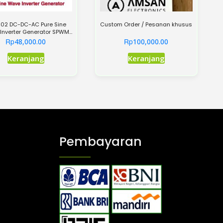
02 DC-DC-AC Pure Sine
Custom Order / Pesanan khusus
Inverter Generator SPWM
Module Driver
Rp
Rp
48,000.00
100,000.00
Produk
Keranjang
Keranjang
ini
memiliki
beberapa
varian.
Pilihan
ini
Pembayaran
dapat
diambil
di
halaman
produk