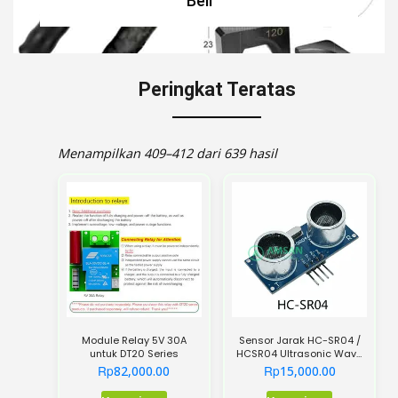
Beli
Peringkat Teratas
Menampilkan 409–412 dari 639 hasil
Module Relay 5V 30A
Sensor Jarak HC-SR04 /
untuk DT20 Series
HCSR04 Ultrasonic Wave
Ranging Sensor Arduino
Rp
Rp
82,000.00
15,000.00