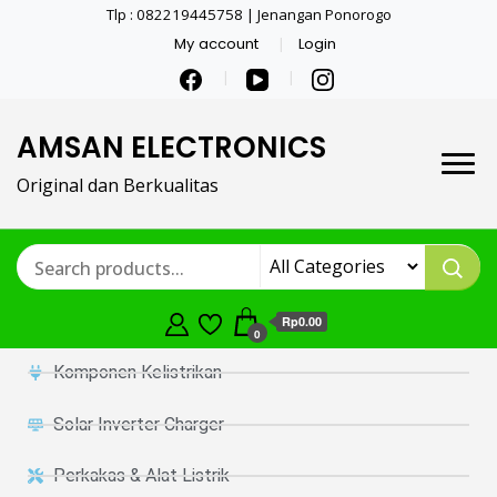
Tlp : 082219445758 | Jenangan Ponorogo
My account
Login
AMSAN ELECTRONICS
Original dan Berkualitas
Rp0.00
0
Komponen Kelistrikan
Solar Inverter Charger
Perkakas & Alat Listrik