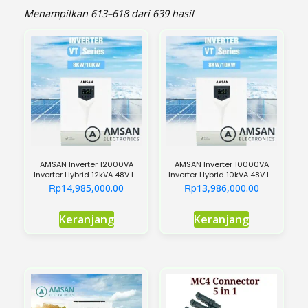
Menampilkan 613–618 dari 639 hasil
AMSAN Inverter 12000VA
AMSAN Inverter 10000VA
Inverter Hybrid 12kVA 48V LF
Inverter Hybrid 10kVA 48V LF
PSW MPPT 120A VT Series
PSW MPPT 120A VT Series
Rp
Rp
14,985,000.00
13,986,000.00
Keranjang
Keranjang