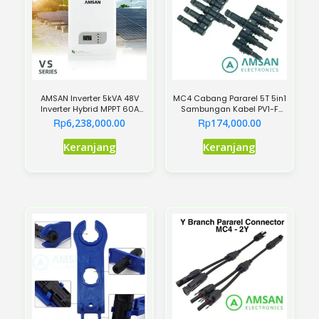
AMSAN Inverter 5kVA 48V
MC4 Cabang Pararel 5T 5in1
Inverter Hybrid MPPT 60A
Sambungan Kabel PV1-F
PSW Low Frequency
Panel Surya 5 in to 1
Rp
Rp
6,238,000.00
174,000.00
Keranjang
Keranjang