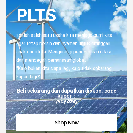
PLTS
adalah salah satu usaha kita menjaga bumi kita
agar tetap bersih dan nyaman untuk ditinggali
anak cucu kita. Mengurangi pencemaran udara
dan mencegah pemanasan global.
"Kalo bukan kita siapa lagi, kalo tidak sekarang
kapan lagi?"
Beli sekarang dan dapatkan diskon, code
kupon :
yvcy26ay
Shop Now