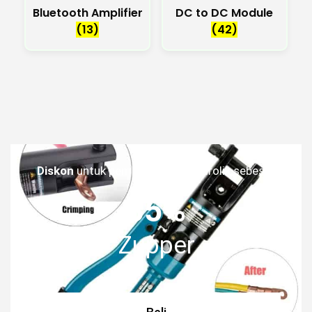
Bluetooth Amplifier
DC to DC Module
(13)
(42)
Diskon
untuk pembelian tang hidrolik sebesar
35%
Zupper