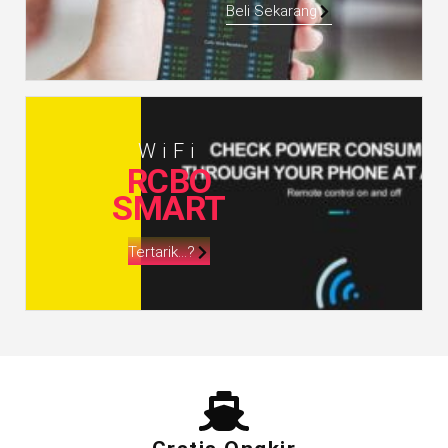
Beli Sekarang
WiFi
RCBO
SMART
Tertarik...?