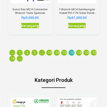
Kunci Pas MC4 Connector
Y Branch MC4 Sambungan
Wrench Tools Spanner
Kabel PV1-F PV Solar Panel
Surya Cell 2Y 2in1
Rp
Rp
9,000.00
61,000.00
Keranjang
Keranjang
←
1
2
3
…
100
101
102
103
104
105
106
107
→
Kategori Produk