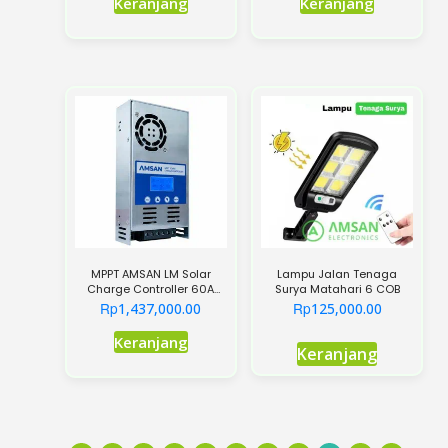
Keranjang
Keranjang
MPPT AMSAN LM Solar
Lampu Jalan Tenaga
Charge Controller 60A
Surya Matahari 6 COB
12V-48V Panel Surya VOC
Rp
Rp
1,437,000.00
125,000.00
150V
Keranjang
Keranjang