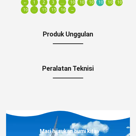
←
1
2
3
…
100
101
102
103
104
105
106
…
158
159
160
→
Produk Unggulan
Peralatan Teknisi
Mari hijaukan bumi kita