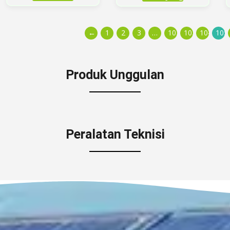
←
1
2
3
…
102
103
104
105
Produk Unggulan
Peralatan Teknisi