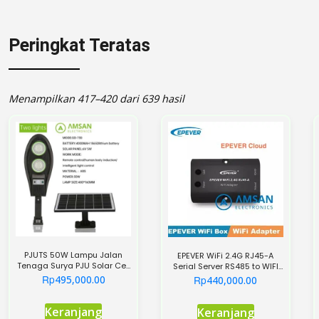
Peringkat Teratas
Menampilkan 417–420 dari 639 hasil
PJUTS 50W Lampu Jalan
EPEVER WiFi 2.4G RJ45-A
Tenaga Surya PJU Solar Cell
Serial Server RS485 to WIFI
Lithium TS
eBox Cloud Support
Rp
Rp
495,000.00
440,000.00
Keranjang
Keranjang