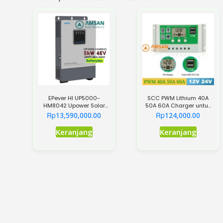
EPever HI UP5000-
SCC PWM Lithium 40A
HM8042 Upower Solar
50A 60A Charger untuk
Inverter Charger
Lithium dan Lead Acid
Rp
Rp
13,590,000.00
124,000.00
Batteryless
Keranjang
Keranjang