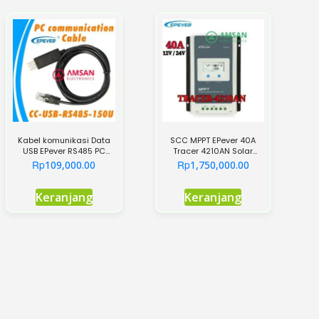
Kabel komunikasi Data
SCC MPPT EPever 40A
USB EPever RS485 PC
Tracer 4210AN Solar
communication cable
Charger Controller
Rp
Rp
109,000.00
1,750,000.00
Keranjang
Keranjang