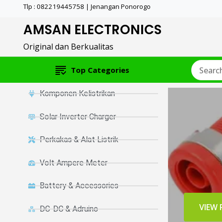
Tlp : 082219445758 | Jenangan Ponorogo
AMSAN ELECTRONICS
Original dan Berkualitas
Top Categories
Komponen Kelistrikan
Solar Inverter Charger
Perkakas & Alat Listrik
Volt Ampere Meter
Battery & Accessories
VIEW
DC-DC & Adruino