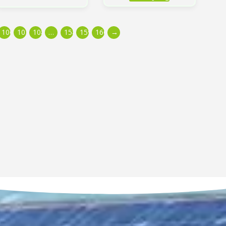
106
107
108
…
158
159
160
→