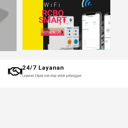
WiFi
RCBO
SMART
Tertarik...?
24/7 Layanan
Layanan 24jam non-stop untuk pelanggan