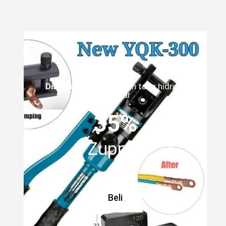
Diskon
untuk pembelian tang hidrolik
sebesar
35%
Zupper
Beli