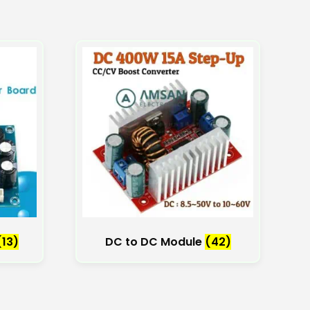
(13)
DC to DC Module
(42)