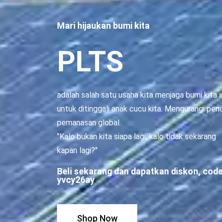
Mari hijaukan bumi kita
PLTS
adalah salah satu usaha kita menjaga bumi kita
untuk ditinggali anak cucu kita. Mengurangi p
pemanasan global.
"Kalo bukan kita siapa lagi, kalo tidak sekarang
kapan lagi?"
Beli sekarang dan dapatkan diskon, code
yvcy26ay
Shop Now