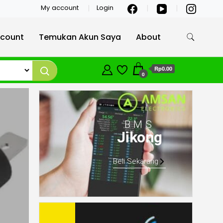
My account
Login
count
Temukan Akun Saya
About
Rp0.00
0
BMS
Jikong
Beli Sekarang