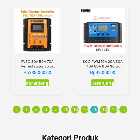
PVSC 30A 50A 70A
SCC PWM 10A 20A 30A
Perfectsuitor Solar
40A 50A 60A Solar
Charger Controller SCC
Charger Controller
Rp
Rp
338,000.00
43,000.00
PWM+MPPT
Keranjang
Keranjang
←
1
2
3
…
102
103
104
105
106
107
→
Kategori Produk