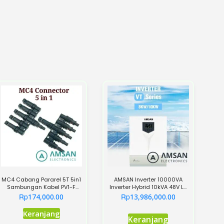
MC4 Cabang Pararel 5T 5in1
AMSAN Inverter 10000VA
Sambungan Kabel PV1-F
Inverter Hybrid 10kVA 48V LF
Panel Surya 5 in to 1
PSW MPPT 120A VT Series
Rp
Rp
174,000.00
13,986,000.00
Keranjang
Keranjang