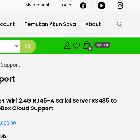
My account
Login
count
Temukan Akun Saya
About
Rp0.00
0
d Support
port
R WiFi 2.4G RJ45-A Serial Server RS485 to
eBox Cloud Support
,000.00
bis