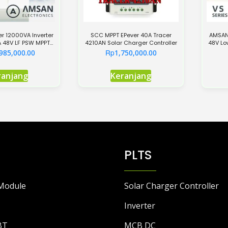
er 12000VA Inverter
SCC MPPT EPever 40A Tracer
AMSAN 
A 48V LF PSW MPPT
4210AN Solar Charger Controller
48V Lo
 VT Series
Rp
985,000.00
1,750,000.00
ranjang
Keranjang
PLTS
Module
Solar Charger Controller
Inverter
BT
MCB DC