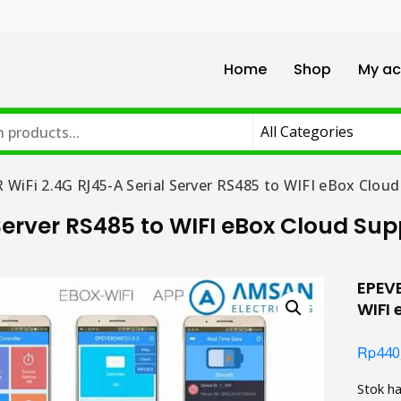
Home
Shop
My ac
 WiFi 2.4G RJ45-A Serial Server RS485 to WIFI eBox Clou
Server RS485 to WIFI eBox Cloud Sup
EPEVE
WIFI 
Rp
440
Stok ha