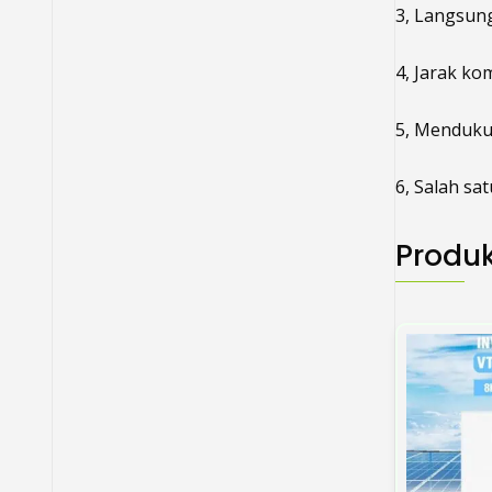
3, Langsun
4, Jarak ko
5, Mendukun
6, Salah s
Produk