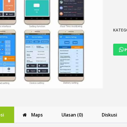
KATEG
P
si
Maps
Ulasan (0)
Diskusi