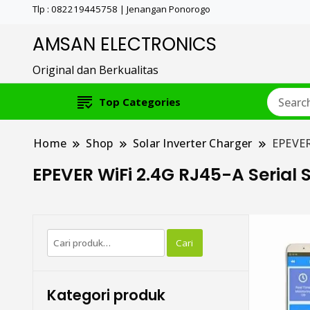
Tlp : 082219445758 | Jenangan Ponorogo
AMSAN ELECTRONICS
Original dan Berkualitas
Top Categories
Home
Shop
Solar Inverter Charger
EPEVER
EPEVER WiFi 2.4G RJ45-A Serial 
Pencarian
Cari
untuk:
Kategori produk