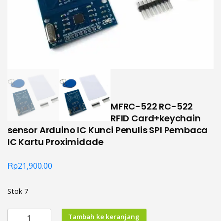
MFRC-522 RC-522
RFID Card+keychain
sensor Arduino IC Kunci Penulis SPI Pembaca
IC Kartu Proximidade
Rp
21,900.00
Stok 7
Kuantitas
Tambah ke keranjang