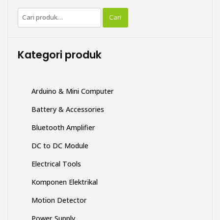
Pilihan
Pilihan
Pencarian
ini
ini
Cari
untuk:
dapat
dapat
diambil
diambil
di
di
Kategori produk
halaman
halaman
produk
produk
Arduino & Mini Computer
Battery & Accessories
Bluetooth Amplifier
DC to DC Module
Electrical Tools
Komponen Elektrikal
Motion Detector
Power Supply