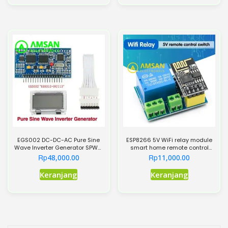
memiliki
memiliki
beberapa
beberapa
varian.
varian.
Pilihan
Pilihan
ini
ini
dapat
dapat
diambil
diambil
di
di
halaman
halaman
produk
produk
EGS002 DC-DC-AC Pure Sine
ESP8266 5V WiFi relay module
Wave Inverter Generator SPWM
smart home remote control
Module Driver
switch ESP-01S
Rp
Rp
48,000.00
11,000.00
Produk
Produk
Keranjang
Keranjang
ini
ini
memiliki
memiliki
beberapa
beberapa
varian.
varian.