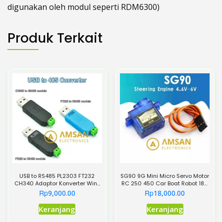
digunakan oleh modul seperti RDM6300)
Produk Terkait
USB to RS485 PL2303 FT232
SG90 9G Mini Micro Servo Motor
CH340 Adaptor Konverter Win7
RC 250 450 Car Boat Robot 180
XP Linux Mac OS
360
Rp
Rp
9,000.00
18,000.00
Produk
Produk
Keranjang
Keranjang
ini
ini