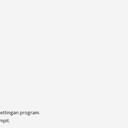
settingan program.
pit.