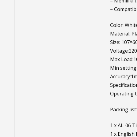
– Memiliki 
– Compatibl
Color: Whit
Material: Pl
Size: 107*
Voltage:22
Max Load:1
Min setting
Accuracy:1
Specificatio
Operating t
Packing list:
1 x AL-06 T
1 x English