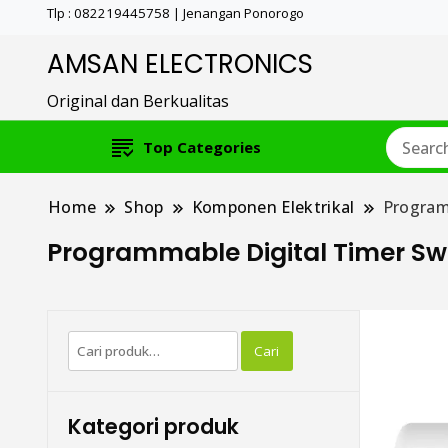
Tlp : 082219445758 | Jenangan Ponorogo
AMSAN ELECTRONICS
Original dan Berkualitas
Top Categories
Home
Shop
Komponen Elektrikal
Program
Programmable Digital Timer Sw
Pencarian
Cari
untuk:
Kategori produk