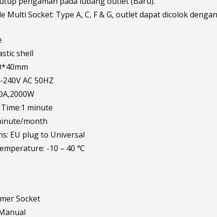
tutup pengaman pada lubang outlet (Baru).
e Multi Socket: Type A, C, F & G, outlet dapat dicolok dengan
e
astic shell
60*40mm
0-240V AC 50HZ
0A,2000W
 Time:1 minute
minute/month
ns: EU plug to Universal
emperature: -10 – 40 ℃
imer Socket
 Manual