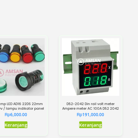
 lamp LED AD16 22DS 22mm
D52-2042 Din rail volt meter
v / lampu indikator panel
Ampere meter AC 100A D52 2042
Rp
Rp
6,000.00
191,000.00
Produk
Keranjang
Keranjang
ini
memiliki