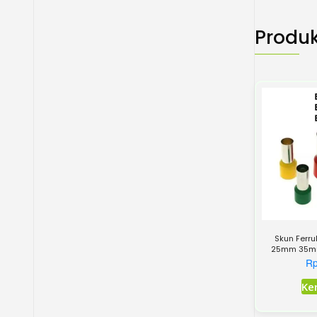
Produk
Skun Ferr
25mm 35m
R
Ke