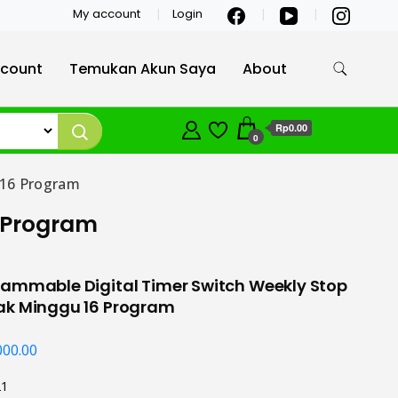
My account
Login
count
Temukan Akun Saya
About
Rp0.00
0
 16 Program
6 Program
ammable Digital Timer Switch Weekly Stop
ak Minggu 16 Program
000.00
21