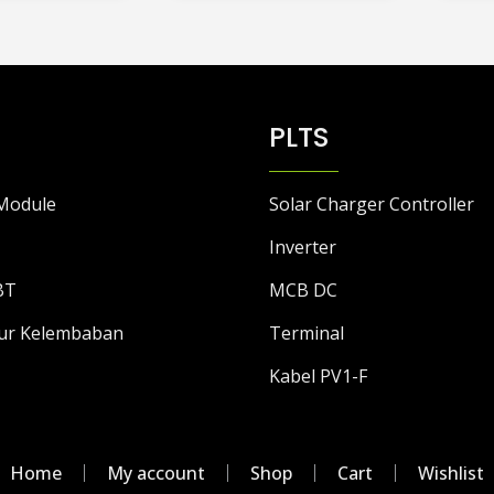
beberapa
beberapa
varian.
varian.
Pilihan
Pilihan
ini
ini
PLTS
dapat
dapat
diambil
diambil
di
di
Module
Solar Charger Controller
halaman
halaman
produk
produk
Inverter
BT
MCB DC
ur Kelembaban
Terminal
Kabel PV1-F
Home
My account
Shop
Cart
Wishlist