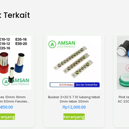
 Terkait
ules 10mm 16mm
Busbar 2×20 5 7 10 lubang tebal
Pilot
m 50mm Ferules
2mm lebar 20mm
AC 220
Ferrule
p
Rp
850.00
12,000.00
Produk
Produk
ranjang
Keranjang
ini
ini
memiliki
memiliki