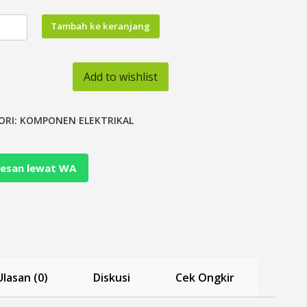
tas
Tambah ke keranjang
ammable
Add to wishlist
y
ORI:
KOMPONEN ELEKTRIKAL
k
u
esan lewat WA
am
Ulasan (0)
Diskusi
Cek Ongkir