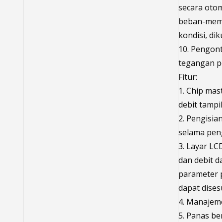
secara otom
beban-memu
kondisi, di
10. Pengon
tegangan p
Fitur:
1. Chip mas
debit tampil
2. Pengisia
selama peng
3. Layar LC
dan debit d
parameter p
dapat dises
4. Manajeme
5. Panas be