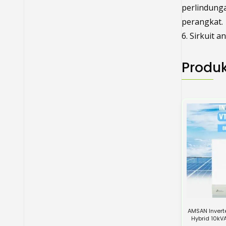
perlindunga
perangkat.
6. Sirkuit 
Produk
AMSAN Invert
Hybrid 10kV
120A