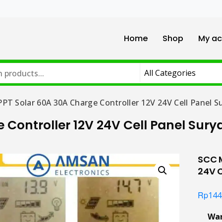
Home
Shop
My ac
PT Solar 60A 30A Charge Controller 12V 24V Cell Panel S
Controller 12V 24V Cell Panel Sury
SCC M
24V C
Rp
144
Wa