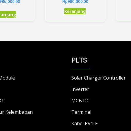
Rp
986,000.00
980,000.00
Produk
Keranjang
ranjang
ini
memiliki
beberapa
varian.
Pilihan
ini
PLTS
dapat
diambil
di
Module
Solar Charger Controller
halaman
produk
Inverter
BT
MCB DC
ur Kelembaban
Terminal
Kabel PV1-F