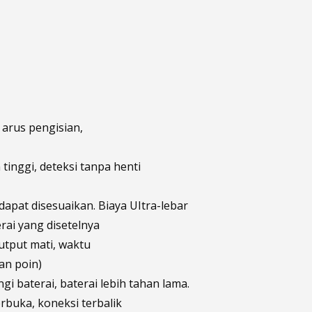
 arus pengisian,
tinggi, deteksi tanpa henti
apat disesuaikan. Biaya UItra-lebar
rai yang disetelnya
utput mati, waktu
an poin)
i baterai, baterai lebih tahan lama.
erbuka, koneksi terbalik