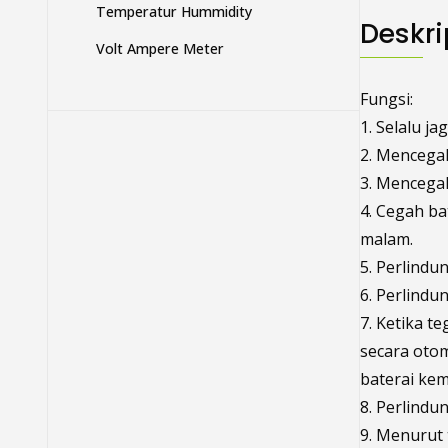
Temperatur Hummidity
Deskri
Volt Ampere Meter
Fungsi:
1. Selalu j
2. Mencegah
3. Mencegah
4. Cegah ba
malam.
5. Perlindu
6. Perlindu
7. Ketika t
secara otom
baterai kem
8. Perlindu
9. Menurut 