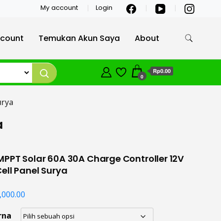
My account
Login
count
Temukan Akun Saya
About
Rp0.00
0
urya
a
PPT Solar 60A 30A Charge Controller 12V
ell Panel Surya
,000.00
rna