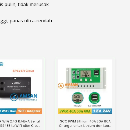
s pulih, tidak merusak
nggi, panas ultra-rendah.
R WiFi 2.4G RJ45-A Serial
SCC PWM Lithium 40A 50A 60A
 RS485 to WIFI eBox Cloud
Charger untuk Lithium dan Lead
Support
Acid