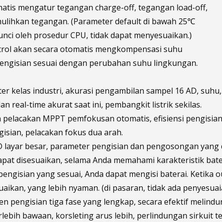
atis mengatur tegangan charge-off, tegangan load-off,
lihkan tegangan. (Parameter default di bawah 25℃
kunci oleh prosedur CPU, tidak dapat menyesuaikan.)
trol akan secara otomatis mengkompensasi suhu
engisian sesuai dengan perubahan suhu lingkungan.
ter kelas industri, akurasi pengambilan sampel 16 AD, suhu,
an real-time akurat saat ini, pembangkit listrik sekilas.
n pelacakan MPPT pemfokusan otomatis, efisiensi pengisian 
isian, pelacakan fokus dua arah.
D layar besar, parameter pengisian dan pengosongan yang d
apat disesuaikan, selama Anda memahami karakteristik bate
engisian yang sesuai, Anda dapat mengisi baterai. Ketika o
uaikan, yang lebih nyaman. (di pasaran, tidak ada penyesuai
n pengisian tiga fase yang lengkap, secara efektif melindung
rlebih bawaan, korsleting arus lebih, perlindungan sirkuit t