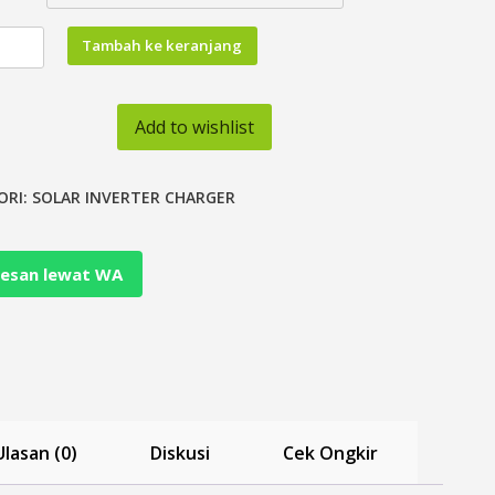
tas
Tambah ke keranjang
Add to wishlist
e
ORI:
SOLAR INVERTER CHARGER
ller
esan lewat WA
Ulasan (0)
Diskusi
Cek Ongkir