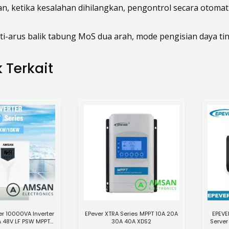
n, ketika kesalahan dihilangkan, pengontrol secara otomati
anti-arus balik tabung MoS dua arah, mode pengisian daya ti
 Terkait
er 10000VA Inverter
EPever XTRA Series MPPT 10A 20A
EPEVE
A 48V LF PSW MPPT
30A 40A XDS2
Server
 VT Series